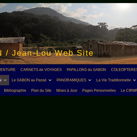
ON / Jean-Lou Web Site
'AVENTURE
CARNETS de VOYAGES
PAPILLONS du GABON
COLEOPTERES
N
Le GABON au Passé
PANORAMIQUES
La Vie Traditionnelle
Bibliographie
Plan du Site
Mises à Jour
Pages Personnelles
Le CIRM