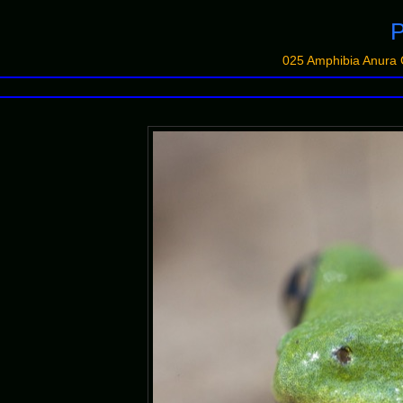
P
025 Amphibia Anura