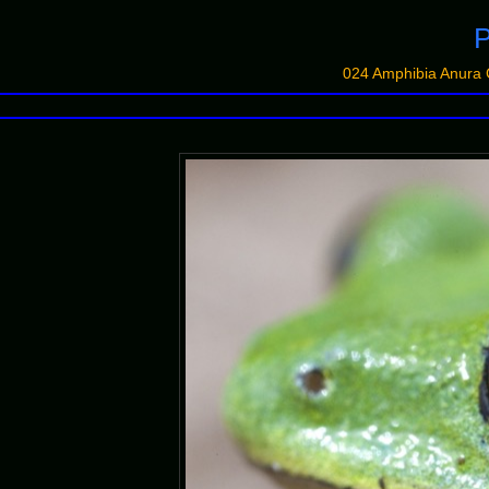
P
024 Amphibia Anura