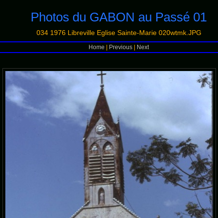
Photos du GABON au Passé 01
034 1976 Libreville Eglise Sainte-Marie 020wtmk.JPG
Home
|
Previous
|
Next