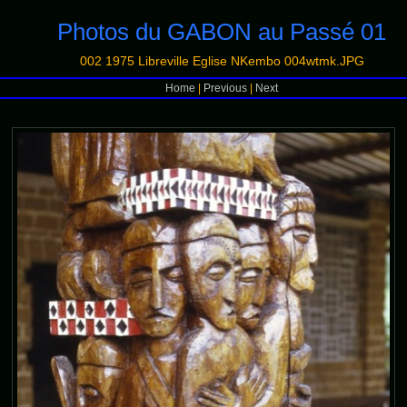
Photos du GABON au Passé 01
002 1975 Libreville Eglise NKembo 004wtmk.JPG
Home
|
Previous
|
Next