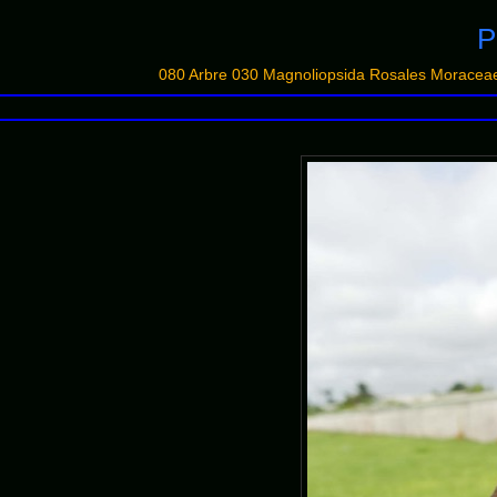
P
080 Arbre 030 Magnoliopsida Rosales Morace