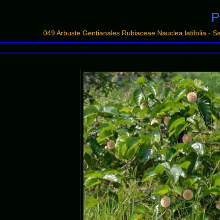
P
049 Arbuste Gentianales Rubiaceae Nauclea latifolia -