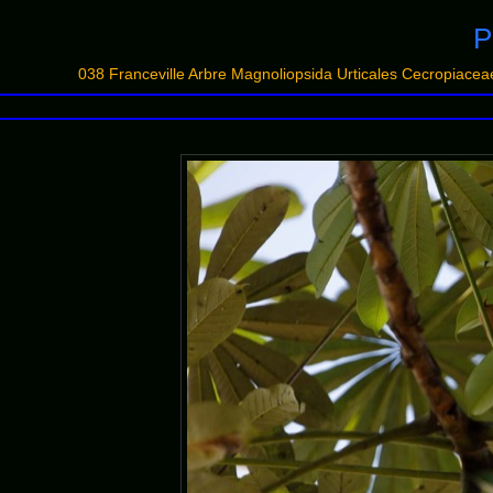
P
038 Franceville Arbre Magnoliopsida Urticales Cecropia