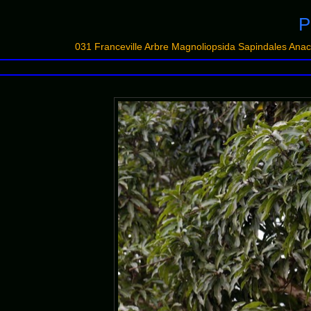
P
031 Franceville Arbre Magnoliopsida Sapindales A