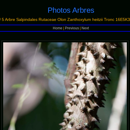
Photos Arbres
 Arbre Salpindales Rutaceae Olon Zanthoxylum heitzii Tronc 16E5
Home
|
Previous
|
Next